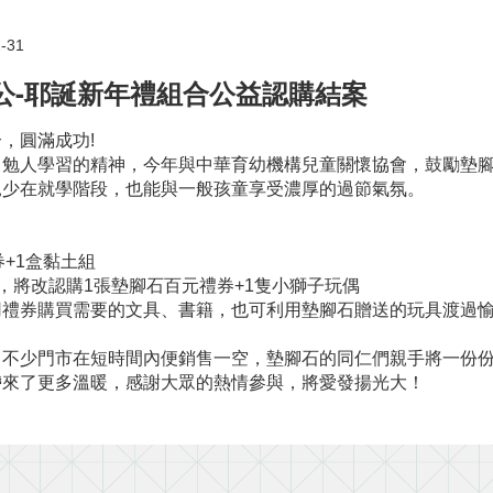
-31
公公-耶誕新年禮組合公益認購結案
，圓滿成功!
、勉人學習的精神，今年與中華育幼機構兒童關懷協會，鼓勵墊
兒少在就學階段，也能與一般孩童享受濃厚的過節氣氛。
+1盒黏土組
，將改認購1張墊腳石百元禮券+1隻小獅子玩偶
用禮券購買需要的文具、書籍，也可利用墊腳石贈送的玩具渡過
，不少門市在短時間內便銷售一空，墊腳石的同仁們親手將一份
帶來了更多溫暖，感謝大眾的熱情參與，將愛發揚光大！