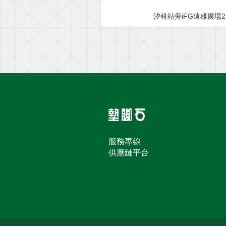
汐科站旁iFG遠雄廣場
服務專線
供應鏈平台