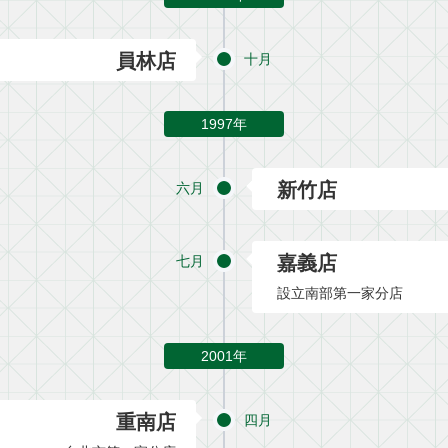
員林店
十月
1997年
新竹店
六月
嘉義店
七月
設立南部第一家分店
2001年
重南店
四月