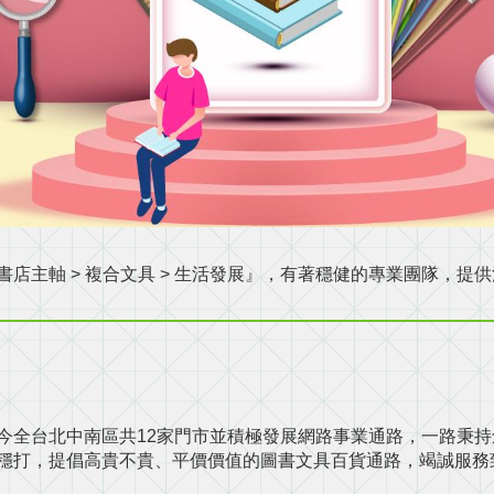
書店主軸 > 複合文具 > 生活發展』，有著穩健的專業團隊，
迄今全台北中南區共12家門市並積極發展網路事業通路，一路秉
紮穩打，提倡高貴不貴、平價價值的圖書文具百貨通路，竭誠服務