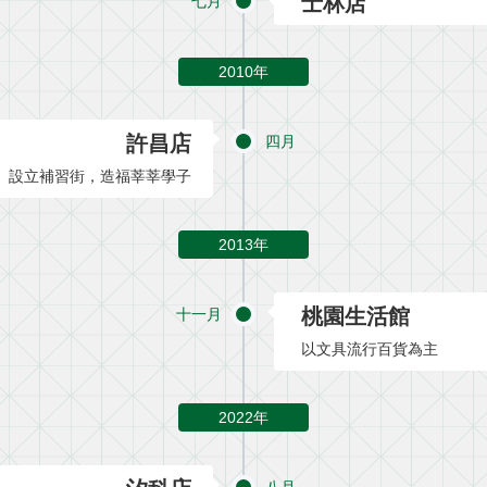
士林店
七月
2010年
許昌店
四月
設立補習街，造福莘莘學子
2013年
桃園生活館
十一月
以文具流行百貨為主
2022年
八月