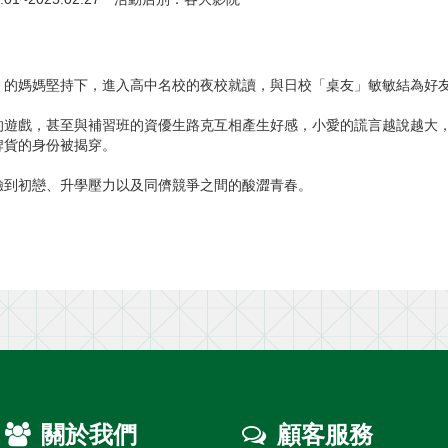
」的媽媽堅持下，進入高中名校的夜校就讀，與日校「桌友」敏敏結為好
的遊戲，甚至與補習班的資優生路克互相產生好感，小愛的謊言越說越大
牌貨的身份被揭穿。
驗到初戀、升學壓力以及同儕競爭之間的酸澀青春。
關於我們
顧客服務